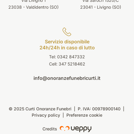
Via Livigno 1
Via Saroch 1520/C
23038 - Valdidentro (SO)
23041 - Livigno (SO)
Servizio disponibile
24h/24h in caso di lutto
Tel: 0342 847332
Cell:
347 5218462
info@onoranzefunebricurti.it
© 2025 Curti Onoranze Funebri | P. IVA: 00978900140 |
Privacy policy
|
Preferenze cookie
Credits