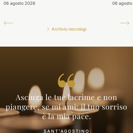
06 agosto 2026
06 agosto
Archivio necrologi
Asciuga le tue lacrime e non
piangere, se mi ami: il tuo sorriso
è la mia pace.
SANT'AGOSTINO